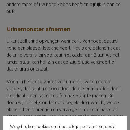
andere meet of uw hond koorts heeft en pijnlijk is aan de
buik.
Urinemonster afnemen
U kunt zelf urine opvangen wanneer u vermoedt dat uw
hond een blaasontsteking heeft. Het is erg belangrijk dat
de urine vers is, bij voorkeur niet ouder dan 2 uur. Als het
langer staat kan het zijn dat de zuurgraad verandert of
dat er gruis ontstaat.
Mocht u het lastig vinden zelf urine bij uw hon dop te
vangen, dan kunt u dit ook door de dierenarts laten doen.
Hier dient u een speciale afspraak voor te maken. Dit
doen wij namelijk onder echobegeleiding, waarbij we de
blaas in beeld brengen en vervolgens met een naald de
blaas kunnen aanprikken. Dit is een snelle procedure waar
uw hond geen last van heeft. Aangeprikte urine kunnen we
We gebruiken cookies om inhoud te personaliseren, social