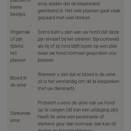
plassen in
erop duiden dat de blaaswand
kleine
geïrriteerd is. Het vele plassen gaat vaak
beetjes
gepaard met veel drinken.
Ongemak
Soms kunt u zien aan uw hond dat deze
of pijn
pijn ervaart bij het urineren. Bijvoorbeeld
tijdens
als hij of zij rond blijft lopen op een plek
het
waar uw hond normaal gesproken zou
plassen
plassen.
Wanneer u ziet dat er bloed in de urine
Bloed in
zit is het verstandig om dit te bespreken
de urine
met uw dierenarts.
Probeert u eens de urine van uw hond
op te vangen (dit kan een uitdaging zijn).
Stinkende
Heeft de urine een penetrante of
urine
sterkere geur dan normaal, dan kan dit
duiden op blaasproblemen.