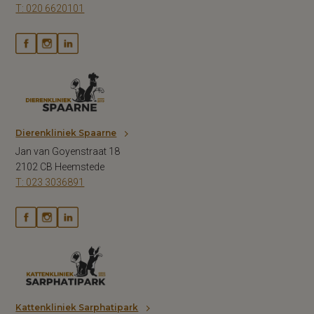
T: 020 6620101
Dierenkliniek Spaarne
Jan van Goyenstraat 18
2102 CB Heemstede
T: 023 3036891
Kattenkliniek Sarphatipark