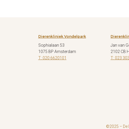
Dierenkliniek Vondelpark
Dierenkli
Sophialaan 53
Jan van G
1075 BP Amsterdam
2102 CB 
T: 020 6620101
T: 023 30
©2025 – De D