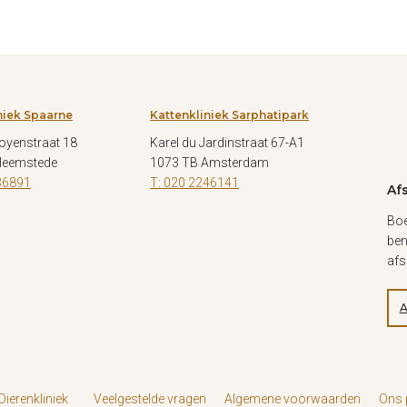
niek Spaarne
Kattenkliniek Sarphatipark
oyenstraat 18
Karel du Jardinstraat 67-A1
Heemstede
1073 TB Amsterdam
36891
T: 020 2246141
Af
Boe
ben
afs
A
ierenkliniek
Veelgestelde vragen
Algemene voorwaarden
Ons 