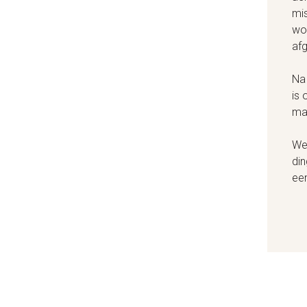
mi
wor
af
Na 
is 
maa
Wer
di
een