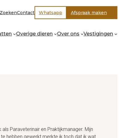
Zoeken
Contact
Whatsapp
Afspraak maken
E
atten
Overige dieren
Over ons
Vestigingen
k als Paraveterinair en Praktijkmanager. Mijn
 te hebben gewerkt merkte ik toch dat ik wat