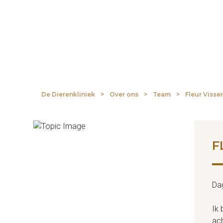
De Dierenkliniek
>
Over ons
>
Team
>
Fleur Visse
F
Dag
Ik 
ach