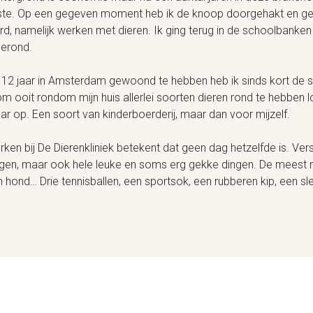
ste. Op een gegeven moment heb ik de knoop doorgehakt en ge
d, namelijk werken met dieren. Ik ging terug in de schoolbanken e
gerond.
12 jaar in Amsterdam gewoond te hebben heb ik sinds kort de st
om ooit rondom mijn huis allerlei soorten dieren rond te hebben 
r op. Een soort van kinderboerderij, maar dan voor mijzelf.
ken bij De Dierenkliniek betekent dat geen dag hetzelfde is. Versc
ngen, maar ook hele leuke en soms erg gekke dingen. De meest r
 hond… Drie tennisballen, een sportsok, een rubberen kip, een sle