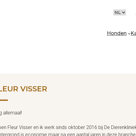
CHOOSE
A
LANGUAG
Honden
K
r
LEUR VISSER
 allemaal!
ben Fleur Visser en ik werk sinds oktober 2016 bij De Dierenklinie
tergrond is economie maar na een aantal jaren in deze branche