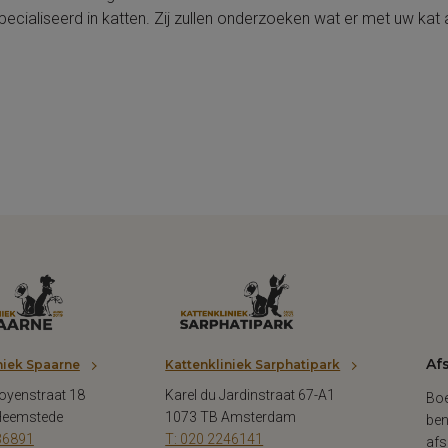
ecialiseerd in katten. Zij zullen onderzoeken wat er met uw kat
Af
niek Spaarne
Kattenkliniek Sarphatipark
oyenstraat 18
Karel du Jardinstraat 67-A1
Boe
Heemstede
1073 TB Amsterdam
ben
36891
T: 020 2246141
afs