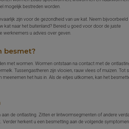
l mogelijk bestreden worden.
aarlijk zijn voor de gezondheid van uw kat. Neem bijvoorbeeld
kat naar het buitenland? Bereid u goed voor door de juiste
e werknemers u advies over geven.
n besmet?
den met wormen. Wormen ontstaan na contact met de ontlastin
melk. Tussengastheren zijn vlooien, rauw vlees of muizen. Tot s
enemen het huis in. Als de eitjes uitkomen, kan het besmetteli
n
n aan de ontlasting. Zitten er lintwormsegmenten of andere verd
iek. Verder herkent u een besmetting aan de volgende symptomen