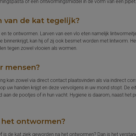
mingspasta of een ontwormingsmiddel in de vorm van een pipet
van de kat tegelijk?
n en te ontwormen. Larven van een vlo eten namelijk lintwormeitj
binnenkrijgt, kan hij of zij ook besmet worden met lintworm. Het
elen tegen zowel vlooien als wormen.
or mensen?
 kan zowel via direct contact plaatsvinden als via indirect con
s op uw handen krijgt en deze vervolgens in uw mond stopt. De ei
ld aan de pootjes of in hun vacht. Hygiene is daarom, naast het p
a het ontwormen?
f is de kat ziek geworden na het ontwormen? Dan is het versta