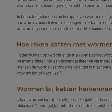
worm kan vervelende gevolgen hebben en moet zo sne
In bepaalde gebieden van Europa leven wormen die gev
hartworm, vossenlintworm en longworm. Gaat u met uw 
ontwormingsmiddelen mee te nemen. Hier kunnen onz
Hoe raken katten met worme
Katten kunnen op verschillende manieren besmet wor
besmette dieren, via een tussengastheer en via moeder
mensen de wormeitjes ongemerkt onder hun schoenen me
voor uw kat of voor uzelf.
Wormen bij katten herkenne
U kunt wormen bij katten het gemakkelijkste herkenne
stukjes in? Neem gelijk contact op met de dierenklin