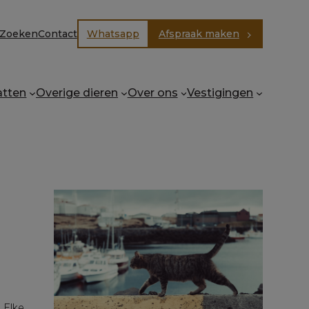
Zoeken
Contact
Whatsapp
Afspraak maken
E
atten
Overige dieren
Over ons
Vestigingen
 Elke