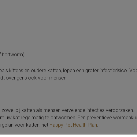
f hartworm)
s kittens en oudere katten, lopen een groter infectierisico. Vo
eldt overigens ook voor mensen.
owel bij katten als mensen vervelende infecties veroorzaken. H
 om uw kat regelmatig te ontwormen. Een preventieve wormenku
rgplan voor katten, het
Happy Pet Health Plan
.