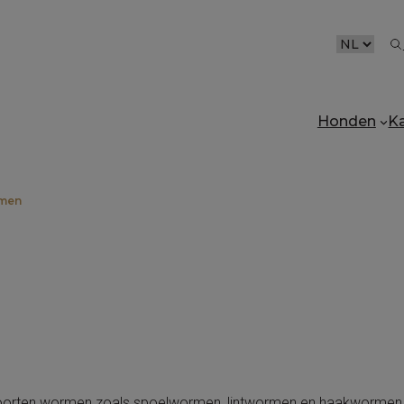
CHOOSE
A
LANGUAG
Honden
K
men
 soorten wormen zoals spoelwormen, lintwormen en haakwormen.