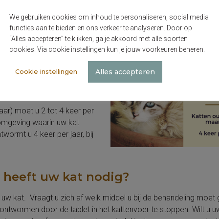
wormen?
We gebruiken cookies om inhoud te personaliseren, social media
functies aan te bieden en ons verkeer te analyseren. Door op
dat is onderdeel van de
“Alles accepteren” te klikken, ga je akkoord met alle soorten
 wanneer moet uw kat een
cookies. Via cookie instellingen kun je jouw voorkeuren beheren.
Alles accepteren
Cookie instellingen
en. Herhaal de kuur nogmaals
e frequentie omlaag.
aar) moet u 2 tot 4 keer per
omgeving waarin uw kat
ntwormt u 4 keer per jaar, bij
 heeft uw kat nodig?
 uw kat. Vraagt u zich af welk middel u bij de behandeling moet
ntwormen door de tablet in het kattenvoer te stoppen. Wilt u u