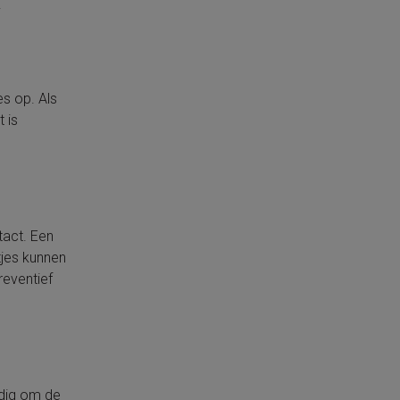
.
es op. Als
 is
tact. Een
tjes kunnen
reventief
ndig om de