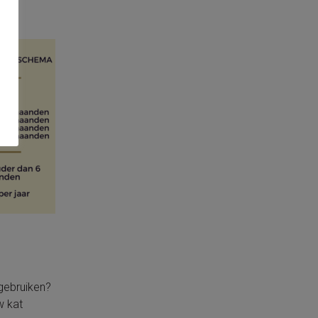
 gebruiken?
w kat