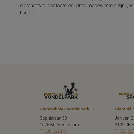
dierenarts te contacteren. Onze medewerkers zijn gesp
hand is.
Dierenkliniek Vondelpark
Dierenkli
Sophialaan 53
Jan van G
1075 BP Amsterdam
2102 CB 
T: 020 6620101
T: 023 30