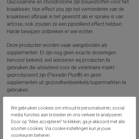
Glucosamine en chondrotoïne zijn bouwstoffen voor het
kraakbeen. Hun effect zou zijn het verminderen van de
kraakbeen afbraak in het gewricht als er sprake is van
artrose, ook zouden ze een pijnstillend effect hebben.
Harde bewijzen ontbreken er wel echter.
Deze producten worden vaak aangeboden als
supplementen. Er zijn nog geen exacte doseringen
hiervoor bekend, wel adviseren wij producten te
gebruiken die uitsluitend voor de veterinaire markt
geproduceerd zijn (Flexadin Plus®) en geen
supplementen uit gezondheidswinkels/supermarkten te
gebruiken.
3) Pijnstilling en ontstekingsremmer
We gebruiken cookies om inhoud te personaliseren, social
media functies aan te bieden en ons verkeer te analyseren.
Katten met artrose hebben wel degelijk pijn. Daarom is
Door op “Alles accepteren” te klikken, ga je akkoord met alle
het belangrijk om pijnstilling te geven. Onze voorkeur gaat
soorten cookies. Via cookie instellingen kun je jouw
uit naar meloxicam (Metacam®), dit werkt zowel
voorkeuren beheren.