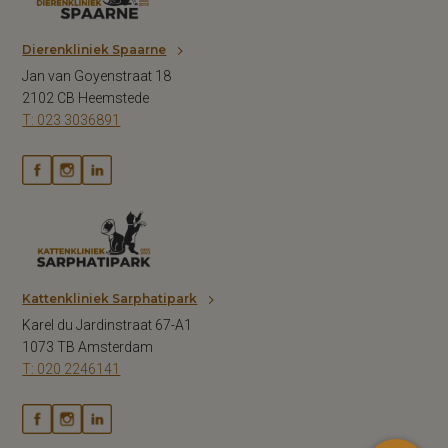
Dierenkliniek Spaarne
Jan van Goyenstraat 18
2102 CB Heemstede
T: 023 3036891
Kattenkliniek Sarphatipark
×
Karel du Jardinstraat 67-A1
Hoi! Klik op mij om een ​​afspraak te
1073 TB Amsterdam
maken
T: 020 2246141
Powered By