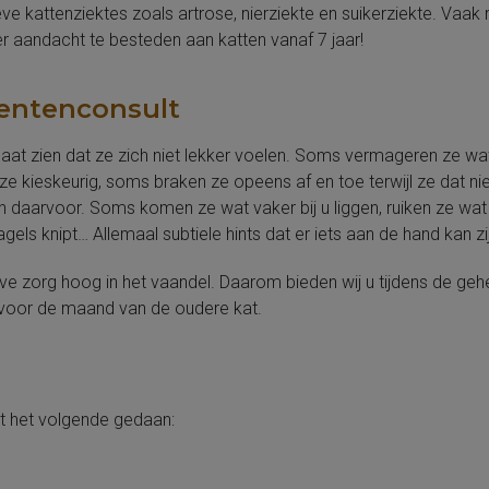
kattenziektes zoals artrose, nierziekte en suikerziekte. Vaak m
aandacht te besteden aan katten vanaf 7 jaar!
stentenconsult
 laat zien dat ze zich niet lekker voelen. Soms vermageren ze w
e kieskeurig, soms braken ze opeens af en toe terwijl ze dat n
daarvoor. Soms komen ze wat vaker bij u liggen, ruiken ze wat mi
els knipt… Allemaal subtiele hints dat er iets aan de hand kan zi
tieve zorg hoog in het vaandel. Daarom bieden wij u tijdens de g
l voor de maand van de oudere kat.
at het volgende gedaan: