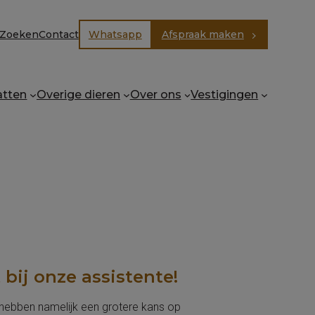
Zoeken
Contact
Whatsapp
Afspraak maken
E
atten
Overige dieren
Over ons
Vestigingen
bij onze assistente!
j hebben namelijk een grotere kans op