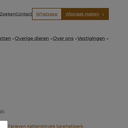
Zoeken
Contact
Whatsapp
Afspraak maken
E
atten
Overige dieren
Over ons
Vestigingen
’s:
e
Tarieven Kattenkliniek Sarphatipark