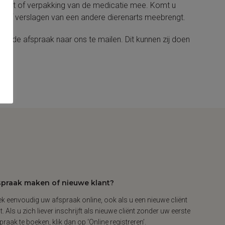
zicht
of
verpakking van de medicatie mee. Komt u
n
of
verslagen van een andere dierenarts meebrengt.
an de afspraak naar ons te mailen. Dit kunnen zij doen
spraak maken of nieuwe klant?
k eenvoudig uw afspraak online, ook als u een nieuwe cliënt
t. Als u zich liever inschrijft als nieuwe cliënt zonder uw eerste
praak te boeken, klik dan op ‘Online registreren’.