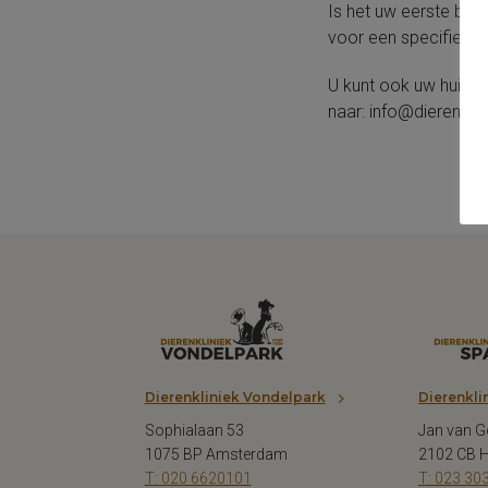
Is het uw eerste bez
voor een specifieke k
U kunt ook uw huidig
naar: info@dierenklin
Dierenkliniek Vondelpark
Dierenkli
Sophialaan 53
Jan van G
1075 BP Amsterdam
2102 CB 
T: 020 6620101
T: 023 30