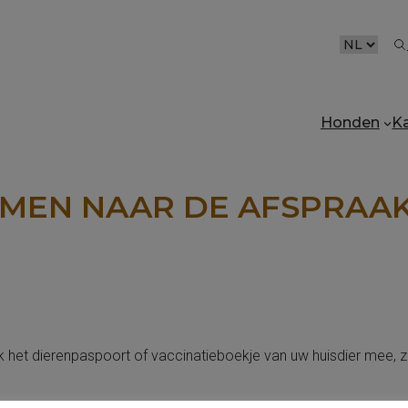
CHOOSE
A
LANGUAG
Honden
K
EMEN NAAR DE AFSPRAA
k het dierenpaspoort
of
vaccinatieboekje van uw huisdier mee, 