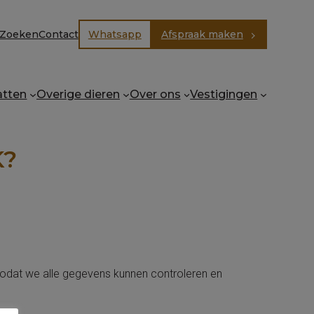
Zoeken
Contact
Whatsapp
Afspraak maken
E
atten
Overige dieren
Over ons
Vestigingen
K?
zodat we alle gegevens kunnen controleren en