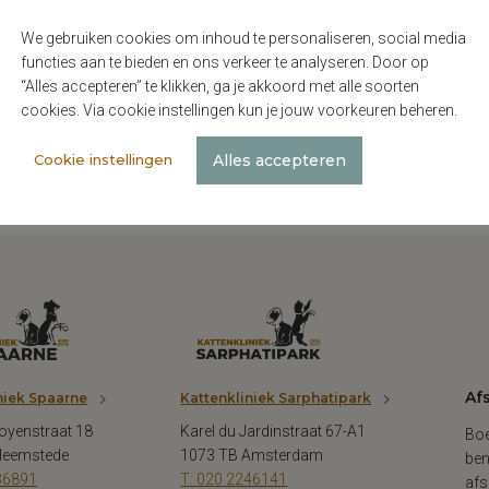
oek en gebruikt uw huisdier medicijnen? Neem dan ook een over
lacht? Dan helpt het als u eventuele vorige
onderzoeksresultate
We gebruiken cookies om inhoud te personaliseren, social media
functies aan te bieden en ons verkeer te analyseren. Door op
e/vorige dierenarts vragen het gehele medische dossier vooraf a
“Alles accepteren” te klikken, ga je akkoord met alle soorten
cookies. Via cookie instellingen kun je jouw voorkeuren beheren.
iekvondelpark.nl.
Alles accepteren
Cookie instellingen
Af
niek Spaarne
Kattenkliniek Sarphatipark
oyenstraat 18
Karel du Jardinstraat 67-A1
Boe
Heemstede
1073 TB Amsterdam
ben
36891
T: 020 2246141
afs