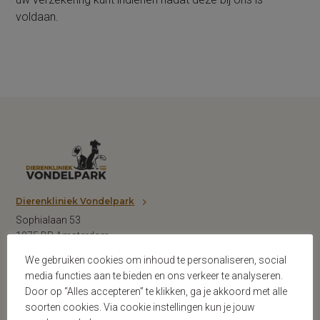
voldaan.
Dierenkliniek Vondelpark
Sophialaan 53
1075 BP Amsterdam
T: 020 6620101
We gebruiken cookies om inhoud te personaliseren, social
media functies aan te bieden en ons verkeer te analyseren.
Door op “Alles accepteren” te klikken, ga je akkoord met alle
soorten cookies. Via cookie instellingen kun je jouw