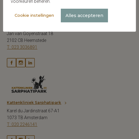
voorkeuren beheren.
Alles accepteren
Cookie instellingen
Dierenkliniek Spaarne
Jan van Goyenstraat 18
2102 CB Heemstede
T: 023 3036891
Kattenkliniek Sarphatipark
Karel du Jardinstraat 67-A1
1073 TB Amsterdam
T: 020 2246141