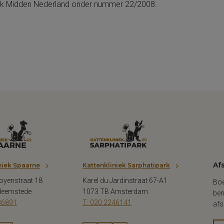
ank Midden Nederland onder nummer 22/2008.
Af
niek Spaarne
Kattenkliniek Sarphatipark
oyenstraat 18
Karel du Jardinstraat 67-A1
Boe
Heemstede
1073 TB Amsterdam
ben
36891
T: 020 2246141
afs