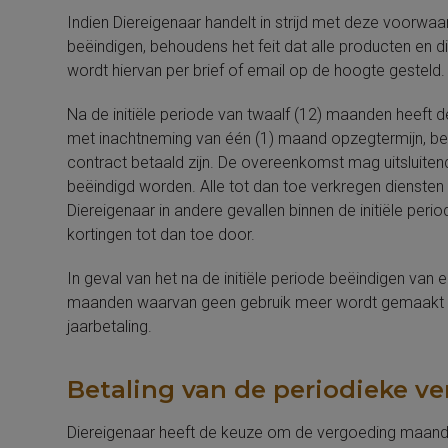
Indien Diereigenaar handelt in strijd met deze voorwa
beëindigen, behoudens het feit dat alle producten en d
wordt hiervan per brief of email op de hoogte gesteld.
Na de initiële periode van twaalf (12) maanden heeft 
met inachtneming van één (1) maand opzegtermijn, beh
contract betaald zijn. De overeenkomst mag uitsluitend 
beëindigd worden. Alle tot dan toe verkregen dienste
Diereigenaar in andere gevallen binnen de initiële per
kortingen tot dan toe door.
In geval van het na de initiële periode beëindigen van
maanden waarvan geen gebruik meer wordt gemaakt bin
jaarbetaling.
Betaling van de periodieke v
Diereigenaar heeft de keuze om de vergoeding maandelijk