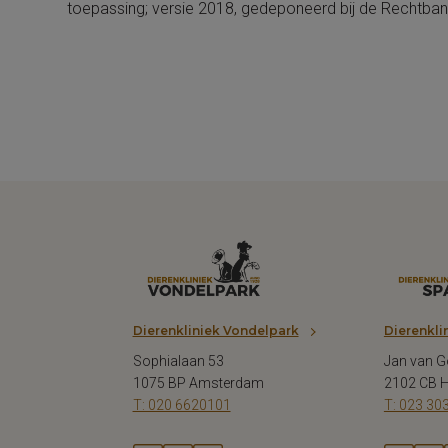
toepassing; versie 2018, gedeponeerd bij de Rechtb
Dierenkliniek Vondelpark
Dierenkli
Sophialaan 53
Jan van G
1075 BP Amsterdam
2102 CB 
T: 020 6620101
T: 023 30