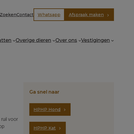
Zoeken
Contact
Whatsapp
Afspraak maken
E
atten
Overige dieren
Over ons
Vestigingen
Ga snel naar
HPHP Hond
ruil voor
 op
HPHP Kat