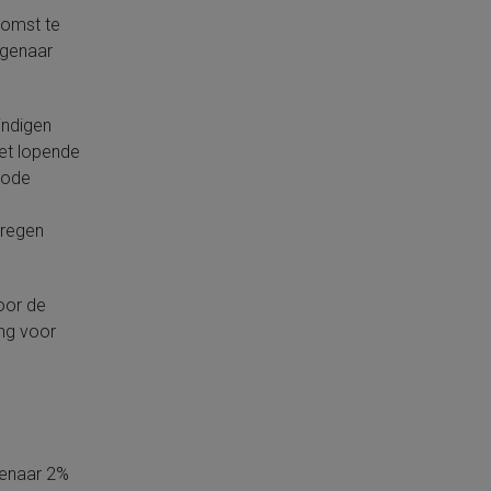
komst te
igenaar
indigen
het lopende
riode
kregen
voor de
ng voor
igenaar 2%