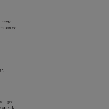
duceerd
nen aan de
en;
treft geen
 praktijk