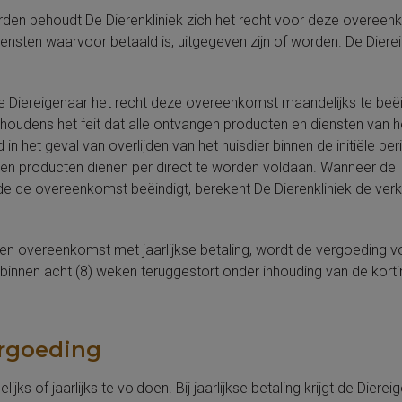
arden behoudt De Dierenkliniek zich het recht voor deze overeen
iensten waarvoor betaald is, uitgegeven zijn of worden. De Diere
de Diereigenaar het recht deze overeenkomst maandelijks te beë
oudens het feit dat alle ontvangen producten en diensten van 
in het geval van overlijden van het huisdier binnen de initiële pe
n en producten dienen per direct te worden voldaan. Wanneer de
iode de overeenkomst beëindigt, berekent De Dierenkliniek de ver
 een overeenkomst met jaarlijkse betaling, wordt de vergoeding 
nen acht (8) weken teruggestort onder inhouding van de korti
ergoeding
s of jaarlijks te voldoen. Bij jaarlijkse betaling krijgt de Diere