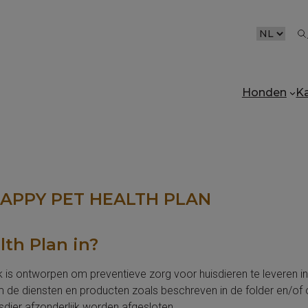
CHOOSE
A
LANGUAG
Honden
K
PPY PET HEALTH PLAN
th Plan in?
k is ontworpen om preventieve zorg voor huisdieren te leveren in 
 de diensten en producten zoals beschreven in de folder en/of
sdier afzonderlijk worden afgesloten.