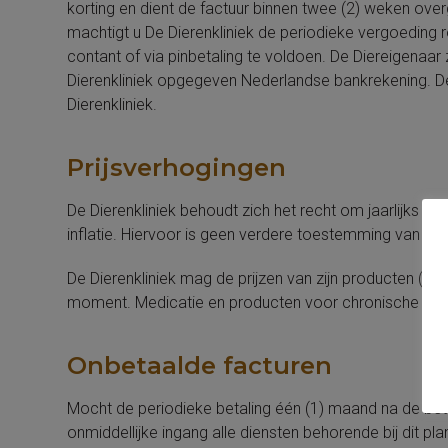
korting en dient de factuur binnen twee (2) weken overg
machtigt u De Dierenkliniek de periodieke vergoeding r
contant of via pinbetaling te voldoen. De Diereigenaar
Dierenkliniek opgegeven Nederlandse bankrekening. De
Dierenkliniek.
Prijsverhogingen
De Dierenkliniek behoudt zich het recht om jaarlijks p
inflatie. Hiervoor is geen verdere toestemming van Die
De Dierenkliniek mag de prijzen van zijn producten (n
moment. Medicatie en producten voor chronische beha
Onbetaalde facturen
Mocht de periodieke betaling één (1) maand na de beta
onmiddellijke ingang alle diensten behorende bij dit pl