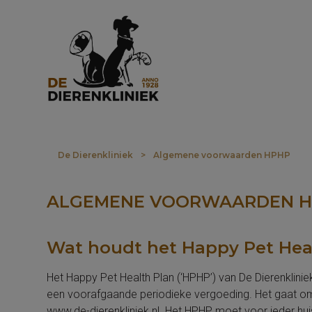
De Dierenkliniek
>
Algemene voorwaarden HPHP
ALGEMENE VOORWAARDEN HA
Wat houdt het Happy Pet Heal
Het Happy Pet Health Plan (‘HPHP’) van De Dierenklinie
een voorafgaande periodieke vergoeding. Het gaat om
www.de-dierenkliniek.nl. Het HPHP moet voor ieder hui