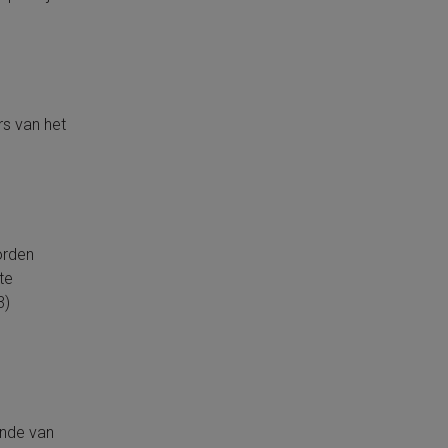
rs van het
orden
te
3)
unde van